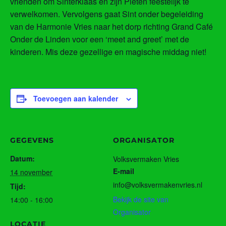
vrienden om Sinterklaas en zijn Pieten feestelijk te
verwelkomen. Vervolgens gaat Sint onder begeleiding
van de Harmonie Vries naar het dorp richting Grand Café
Onder de Linden voor een ‘meet and greet’ met de
kinderen. Mis deze gezellige en magische middag niet!
Toevoegen aan kalender
GEGEVENS
ORGANISATOR
Datum:
Volksvermaken Vries
E-mail
14 november
info@volksvermakenvries.nl
Tijd:
Bekijk de site van
14:00 - 16:00
Organisator
LOCATIE