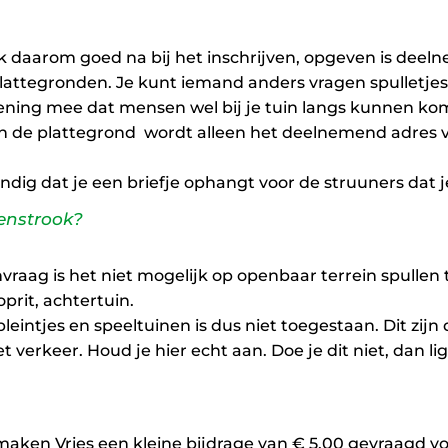
 daarom goed na bij het inschrijven, opgeven is deeln
plattegronden. Je kunt iemand anders vragen spulletjes
kening mee dat mensen wel bij je tuin langs kunnen k
van de plattegrond wordt alleen het deelnemend adres 
handig dat je een briefje ophangt voor de struuners dat
oenstrook?
aag is het niet mogelijk op openbaar terrein spullen 
oprit, achtertuin.
eintjes en speeltuinen is dus niet toegestaan. Dit zij
 verkeer. Houd je hier echt aan. Doe je dit niet, dan l
maken Vries een kleine bijdrage van € 5,00 gevraagd v