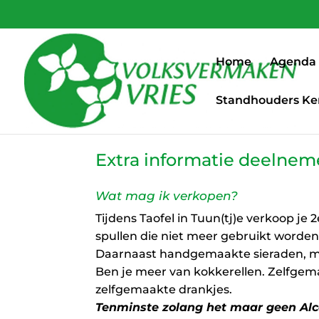
Home
Agenda
Standhouders Ke
Extra informatie deelneme
Wat mag ik verkopen?
Tijdens Taofel in Tuun(tj)e verkoop je 
spullen die niet meer gebruikt worde
Daarnaast handgemaakte sieraden, moo
Ben je meer van kokkerellen. Zelfgema
zelfgemaakte drankjes.
Tenminste zolang het maar geen Alco