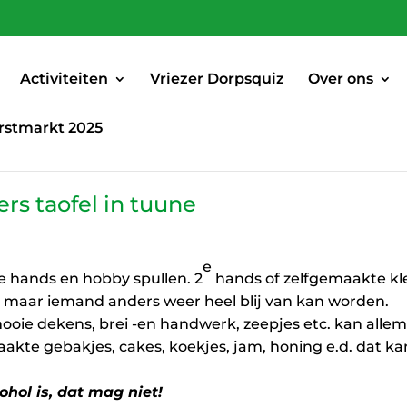
Activiteiten
Vriezer Dorpsquiz
Over ons
rstmarkt 2025
rs taofel in tuune
e
2e hands en hobby spullen. 2
hands of zelfgemaakte kl
n maar iemand anders weer heel blij van kan worden.
ie dekens, brei -en handwerk, zeepjes etc. kan allema
akte gebakjes, cakes, koekjes, jam, honing e.d. dat k
hol is, dat mag niet!