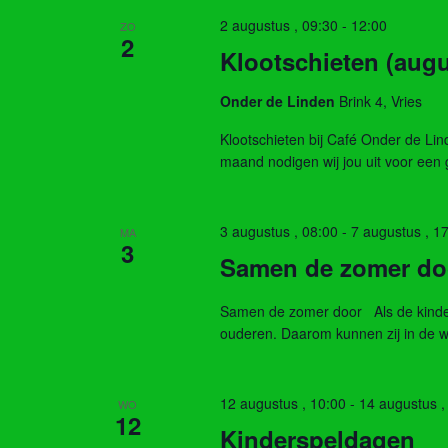
keyword.
2 augustus , 09:30
-
12:00
ZO
2
Klootschieten (aug
Onder de Linden
Brink 4, Vries
Klootschieten bij Café Onder de L
maand nodigen wij jou uit voor een 
3 augustus , 08:00
-
7 augustus , 1
MA
3
Samen de zomer doo
Samen de zomer door Als de kinderen
ouderen. Daarom kunnen zij in de w
12 augustus , 10:00
-
14 augustus ,
WO
12
Kinderspeldagen