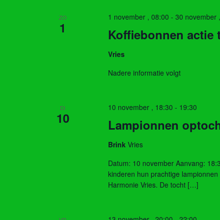
1 november , 08:00
-
30 november ,
ZO
1
Koffiebonnen actie
Vries
Nadere informatie volgt
10 november , 18:30
-
19:30
DI
10
Lampionnen optoch
Brink
Vries
Datum: 10 november Aanvang: 18:30
kinderen hun prachtige lampionnen 
Harmonie Vries. De tocht […]
13 november , 20:00
-
22:00
VR