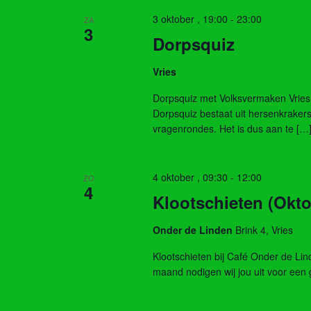
3 oktober , 19:00
-
23:00
ZA
3
Dorpsquiz
Vries
Dorpsquiz met Volksvermaken Vries
Dorpsquiz bestaat uit hersenkraker
vragenrondes. Het is dus aan te […
4 oktober , 09:30
-
12:00
ZO
4
Klootschieten (Okto
Onder de Linden
Brink 4, Vries
Klootschieten bij Café Onder de L
maand nodigen wij jou uit voor een 