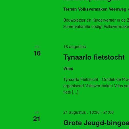
Terrein Volksvermaken Veenweg
Bouwplezier en Kindervertier in de
zomervakantie nodigt Volksvermaken V
16 augustus
ZO
16
Tynaarlo fietstocht
Vries
Tynaarlo Fietstocht - Ontdek de P
organiseert Volksvermaken Vries sa
fiets […]
21 augustus , 18:30
-
21:00
VR
21
Grote Jeugd-bingo